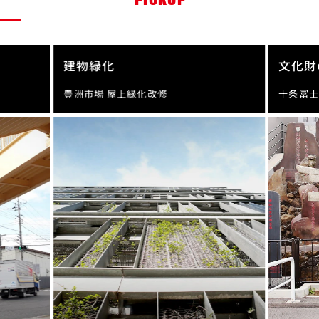
建物緑化
文化財
豊洲市場 屋上緑化改修
十条冨士