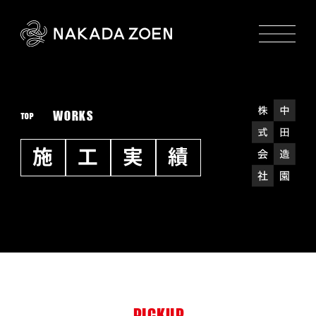
WORKS
TOP
施
工
実
績
PICKUP