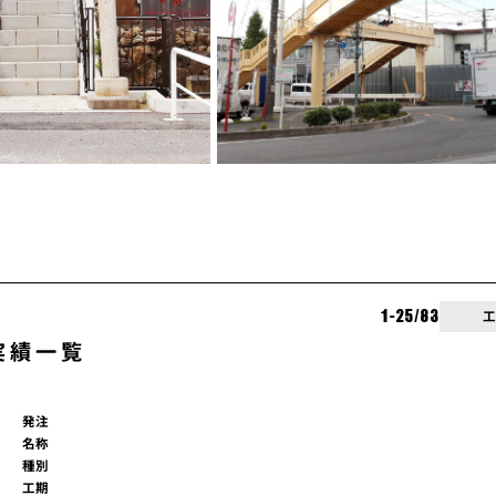
並び順
1-25
/
83
実績一覧
発注
名称
種別
工期