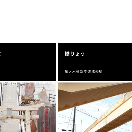
設
橋りょう
花ノ木横断歩道橋修繕