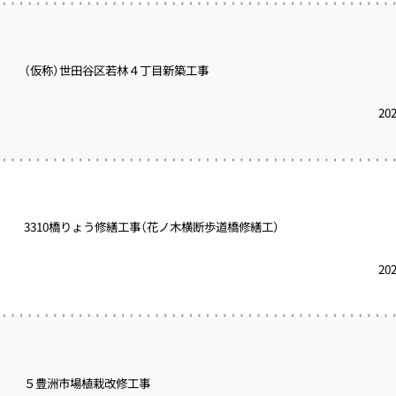
（仮称）世田谷区若林４丁目新築工事
20
3310橋りょう修繕工事（花ノ木横断歩道橋修繕工）
20
５豊洲市場植栽改修工事