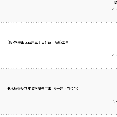
屋
20
（仮称）墨田区石原三丁目計画 新築工事
20
低木植替及び支障根撤去工事（５一建・白金台）
20