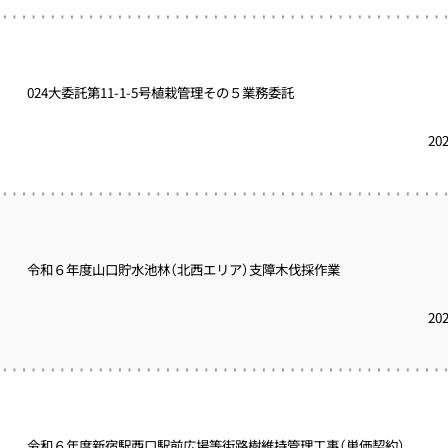
024大委託第11-1-5号植栽管理その５業務委託
20
令和６年度山口貯水池林（北西エリア）支障木伐採作業
20
令和６年度新宿駅西口駅前広場等街路樹維持管理工事（単価契約）