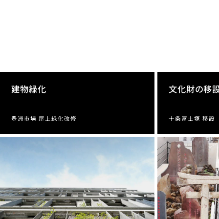
建物緑化
文化財の移
豊洲市場 屋上緑化改修
十条冨士塚 移設