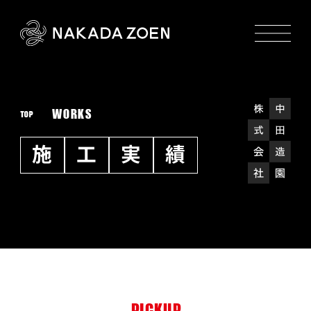
WORKS
TOP
施
工
実
績
PICKUP