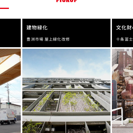
建物緑化
文化財
豊洲市場 屋上緑化改修
十条冨士