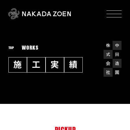
WORKS
TOP
施
工
実
績
PICKUP