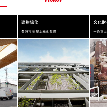
建物緑化
文化財
豊洲市場 屋上緑化改修
十条冨士